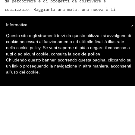
da percorrere e di progetti da coltivare e
realizzare. Raggiunta una meta, una nuova è lì
pronta ad attendermi.
×
Informativa
Questo sito o gli strumenti terzi da questo utilizzati si avvalgono di
cookie necessari al funzionamento ed utili alle finalità illustrate
nella cookie policy. Se vuoi saperne di più o negare il consenso a
cookie policy
tutti o ad alcuni cookie, consulta la
.
Chiudendo questo banner, scorrendo questa pagina, cliccando su
Sono Antonella Di Pilato
un link o proseguendo la navigazione in altra maniera, acconsenti
all’uso dei cookie.
e sono nata l’11 giugno del 1983 a Terlizzi (BA) e
vivo a Bisceglie (BT). Nel 2006, presso la SSML
Istituto di Alti Studi Carlo Bo di Bari, ho
Scienze
conseguito il diploma di Laurea triennale in
della Mediazione Linguistica
con specializzazione
nelle lingue inglese e spagnolo.